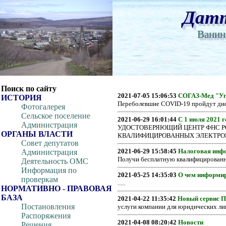
Вкл
Версия для слабовидящих:
Изображения:
Датт
Ванин
Поиск по сайту
2021-07-05 15:06:53
СОГАЗ-Мед "Уг
ИСТОРИЯ
Переболевшие COVID-19 пройдут дисп
Фотогалерея
Сельское поселение
2021-06-29 16:01:44
C 1 июля 2021 г
Администрация
УДОСТОВЕРЯЮЩИЙ ЦЕНТР ФНС 
ОРГАНЫ ВЛАСТИ
КВАЛИФИЦИРОВАННЫХ ЭЛЕКТРОНН
Совет депутатов
2021-06-29 15:58:45
Налоговая инф
Администрация
Получи бесплатную квалифицированну
Деятельность ОМС
Информация по
2021-05-25 14:35:03
О чем информи
проверкам
.....
НОРМАТИВНО - ПРАВОВАЯ
БАЗА
2021-04-22 11:35:42
Новый сервис 
Постановления
услуги компании для юридических лиц
Распоряжения
2021-04-08 08:20:42
Новости
Решения