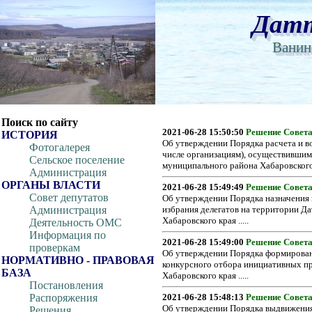
Вкл
Версия для слабовидящих:
Изображения:
Датт
Ванин
Поиск по сайту
2021-06-28 15:50:50
Решение Совета
ИСТОРИЯ
Об утверждении Порядка расчета и в
Фотогалерея
числе организациям), осуществившим
Сельское поселение
муниципального района Хабаровского к
Администрация
ОРГАНЫ ВЛАСТИ
2021-06-28 15:49:49
Решение Совета
Совет депутатов
Об утверждении Порядка назначения и
Администрация
избрания делегатов на территории Д
Хабаровского края .....
Деятельность ОМС
Информация по
2021-06-28 15:49:00
Решение Совета
проверкам
Об утверждении Порядка формирован
НОРМАТИВНО - ПРАВОВАЯ
конкурсного отбора инициативных пр
БАЗА
Хабаровского края .....
Постановления
Распоряжения
2021-06-28 15:48:13
Решение Совета
Об утверждении Порядка выдвижения,
Решения